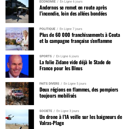
ÉCONOMIE
En Ligne 6 jours
Andernos se remet en route après
l’incendie, loin des allées bondées
POLITIQUE
En Ligne 7 jours
Plus de 60 000 franchissements à Ceuta
et la campagne française s’enflamme
SPORTS
En Ligne 6 jours
La folie Zidane vide déjà le Stade de
France pour les Bleus
FAITS DIVERS
En Ligne 5 jours
Deux régions en flammes, des pompiers
toujours mobilisés
SOCIÉTÉ
En Ligne 3 jours
Un drone à l’IA veille sur les baigneurs de
Valras-Plage