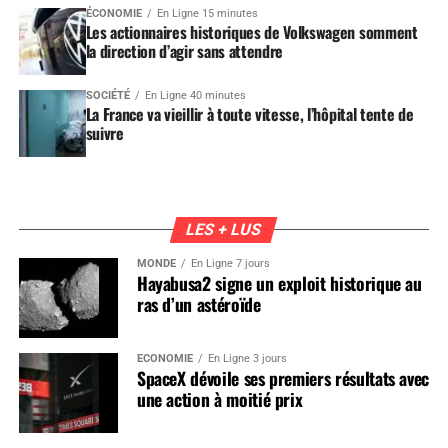
ÉCONOMIE
En Ligne 15 minutes
Les actionnaires historiques de Volkswagen somment
la direction d’agir sans attendre
SOCIÉTÉ
En Ligne 40 minutes
La France va vieillir à toute vitesse, l’hôpital tente de
suivre
LES + LUS
MONDE
En Ligne 7 jours
Hayabusa2 signe un exploit historique au
ras d’un astéroïde
ÉCONOMIE
En Ligne 3 jours
SpaceX dévoile ses premiers résultats avec
une action à moitié prix