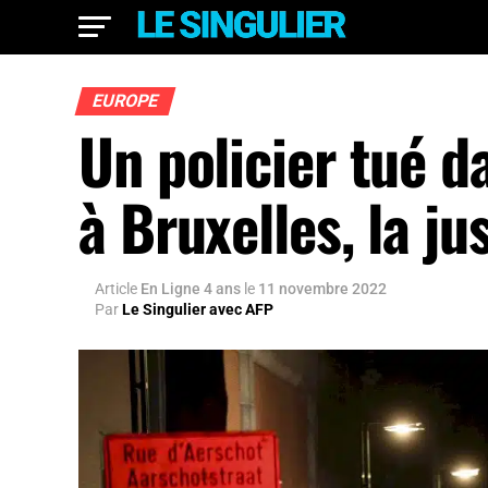
EUROPE
Un policier tué 
à Bruxelles, la ju
Article
En Ligne 4 ans
le
11 novembre 2022
Par
Le Singulier avec AFP