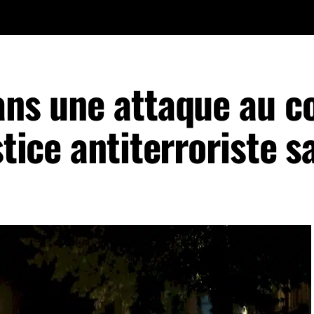
dans une attaque au c
stice antiterroriste s