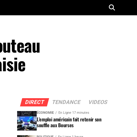
outeau
aisie
DIRECT
TENDANCE
VIDEOS
ÉCONOMIE
En Ligne 17 minutes
L’emploi américain fait retenir son
souffle aux Bourses
POLITIQUE
En Ligne 1 heure