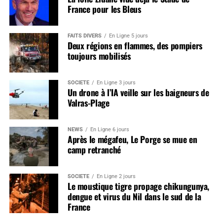
France pour les Bleus
FAITS DIVERS
En Ligne 5 jours
Deux régions en flammes, des pompiers
toujours mobilisés
SOCIÉTÉ
En Ligne 3 jours
Un drone à l’IA veille sur les baigneurs de
Valras-Plage
NEWS
En Ligne 6 jours
Après le mégafeu, Le Porge se mue en
camp retranché
SOCIÉTÉ
En Ligne 2 jours
Le moustique tigre propage chikungunya,
dengue et virus du Nil dans le sud de la
France