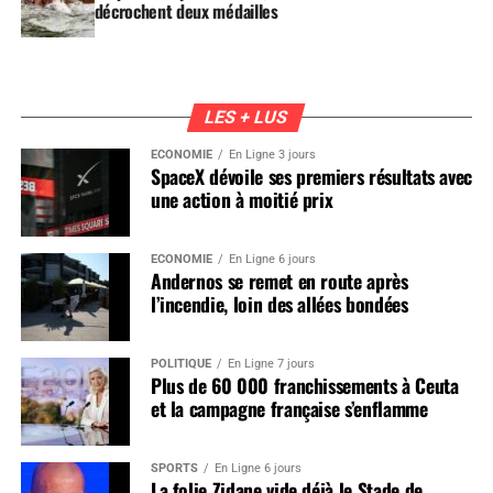
décrochent deux médailles
LES + LUS
ÉCONOMIE
En Ligne 3 jours
SpaceX dévoile ses premiers résultats avec
une action à moitié prix
ÉCONOMIE
En Ligne 6 jours
Andernos se remet en route après
l’incendie, loin des allées bondées
POLITIQUE
En Ligne 7 jours
Plus de 60 000 franchissements à Ceuta
et la campagne française s’enflamme
SPORTS
En Ligne 6 jours
La folie Zidane vide déjà le Stade de