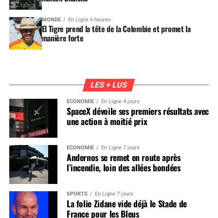
MONDE
En Ligne 6 heures
El Tigre prend la tête de la Colombie et promet la
manière forte
LES + LUS
ÉCONOMIE
En Ligne 4 jours
SpaceX dévoile ses premiers résultats avec
une action à moitié prix
ÉCONOMIE
En Ligne 7 jours
Andernos se remet en route après
l’incendie, loin des allées bondées
SPORTS
En Ligne 7 jours
La folie Zidane vide déjà le Stade de
France pour les Bleus