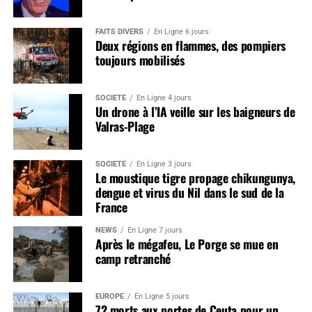
FAITS DIVERS
En Ligne 6 jours
Deux régions en flammes, des pompiers
toujours mobilisés
SOCIÉTÉ
En Ligne 4 jours
Un drone à l’IA veille sur les baigneurs de
Valras-Plage
SOCIÉTÉ
En Ligne 3 jours
Le moustique tigre propage chikungunya,
dengue et virus du Nil dans le sud de la
France
NEWS
En Ligne 7 jours
Après le mégafeu, Le Porge se mue en
camp retranché
EUROPE
En Ligne 5 jours
72 morts aux portes de Ceuta pour un