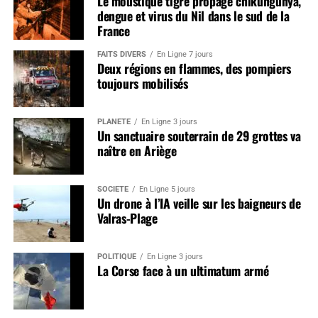
Le moustique tigre propage chikungunya,
dengue et virus du Nil dans le sud de la
France
FAITS DIVERS
En Ligne 7 jours
Deux régions en flammes, des pompiers
toujours mobilisés
PLANÈTE
En Ligne 3 jours
Un sanctuaire souterrain de 29 grottes va
naître en Ariège
SOCIÉTÉ
En Ligne 5 jours
Un drone à l’IA veille sur les baigneurs de
Valras-Plage
POLITIQUE
En Ligne 3 jours
La Corse face à un ultimatum armé