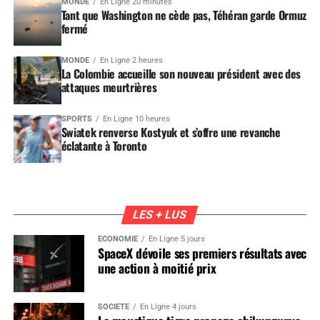
MONDE
En Ligne 20 minutes
Tant que Washington ne cède pas, Téhéran garde Ormuz
fermé
MONDE
En Ligne 2 heures
La Colombie accueille son nouveau président avec des
attaques meurtrières
SPORTS
En Ligne 10 heures
Swiatek renverse Kostyuk et s’offre une revanche
éclatante à Toronto
LES + LUS
ÉCONOMIE
En Ligne 5 jours
SpaceX dévoile ses premiers résultats avec
une action à moitié prix
SOCIÉTÉ
En Ligne 4 jours