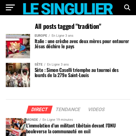
All posts tagged "tradition"
EUROPE
En Ligne 3 ans
Italie : une crèche avec deux mères pour entourer
Jésus déchire le pays
SÈTE
En Ligne 3 ans
Sète : Simon Caselli triomphe au tournoi des
lourds de la 279e Saint-Louis
DIRECT
TENDANCE
VIDEOS
MONDE
En Ligne 19 minutes
L’immolation d’un militant tibétain devant l’ONU
bouleverse la communauté en exil