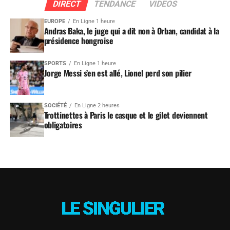
DIRECT
TENDANCE
VIDEOS
EUROPE
En Ligne 1 heure
Andras Baka, le juge qui a dit non à Orban, candidat à la
présidence hongroise
SPORTS
En Ligne 1 heure
Jorge Messi s’en est allé, Lionel perd son pilier
SOCIÉTÉ
En Ligne 2 heures
Trottinettes à Paris le casque et le gilet deviennent
obligatoires