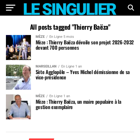
All posts tagged "Thierry Baëza"
MÈZE
En Ligne 5 mois
Mèze : Thierry Baëza dévoile son projet 2026-2032
devant 700 personnes
MARSEILLAN
En Ligne 1 an
Sète Agglopôle – Yves Michel démissionne de sa
vice-présidence
MÈZE
En Ligne 1 an
Mèze : Thierry Baëza, un maire populaire à la
gestion exemplaire