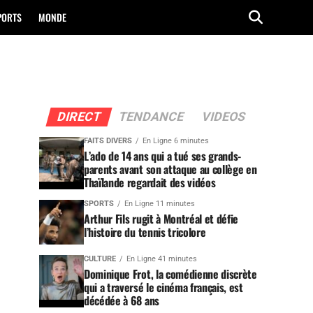
PORTS
MONDE
DIRECT
TENDANCE
VIDEOS
FAITS DIVERS
En Ligne 6 minutes
L’ado de 14 ans qui a tué ses grands-
parents avant son attaque au collège en
Thaïlande regardait des vidéos
SPORTS
En Ligne 11 minutes
Arthur Fils rugit à Montréal et défie
l’histoire du tennis tricolore
CULTURE
En Ligne 41 minutes
Dominique Frot, la comédienne discrète
qui a traversé le cinéma français, est
décédée à 68 ans