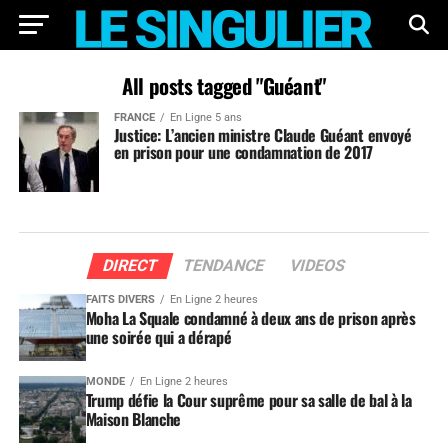
All posts tagged "Guéant"
FRANCE
En Ligne 5 ans
Justice: L’ancien ministre Claude Guéant envoyé
en prison pour une condamnation de 2017
DIRECT
TENDANCE
VIDEOS
FAITS DIVERS
En Ligne 2 heures
Moha La Squale condamné à deux ans de prison après
une soirée qui a dérapé
MONDE
En Ligne 2 heures
Trump défie la Cour suprême pour sa salle de bal à la
Maison Blanche