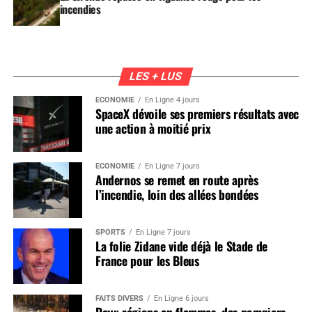
incendies
LES + LUS
ÉCONOMIE
En Ligne 4 jours
SpaceX dévoile ses premiers résultats avec
une action à moitié prix
ÉCONOMIE
En Ligne 7 jours
Andernos se remet en route après
l’incendie, loin des allées bondées
SPORTS
En Ligne 7 jours
La folie Zidane vide déjà le Stade de
France pour les Bleus
FAITS DIVERS
En Ligne 6 jours
Deux régions en flammes, des pompiers