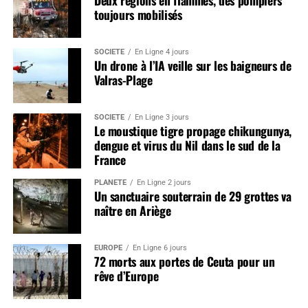
toujours mobilisés
SOCIÉTÉ
En Ligne 4 jours
Un drone à l’IA veille sur les baigneurs de
Valras-Plage
SOCIÉTÉ
En Ligne 3 jours
Le moustique tigre propage chikungunya,
dengue et virus du Nil dans le sud de la
France
PLANÈTE
En Ligne 2 jours
Un sanctuaire souterrain de 29 grottes va
naître en Ariège
EUROPE
En Ligne 6 jours
72 morts aux portes de Ceuta pour un
rêve d’Europe