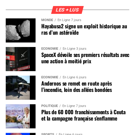
LES + LUS
MONDE
En Ligne 7 jours
Hayabusa2 signe un exploit historique au
ras d’un astéroïde
ÉCONOMIE
En Ligne 3 jours
SpaceX dévoile ses premiers résultats avec
une action à moitié prix
ÉCONOMIE
En Ligne 6 jours
Andernos se remet en route après
l’incendie, loin des allées bondées
POLITIQUE
En Ligne 7 jours
Plus de 60 000 franchissements à Ceuta
et la campagne française s’enflamme
SPORTS
En Ligne 6 jours