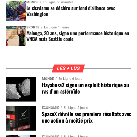
MONDE
En Ligne 60 minutes
Le chavisme se déchire sur fond d’alliance avec
Washington
SPORTS
En Ligne 1 heure
Malonga, 20 ans, signe une performance historique en
WNBA mais Seattle coule
LES + LUS
MONDE
En Ligne 6 jours
Hayabusa2 signe un exploit historique au
ras d’un astéroïde
ÉCONOMIE
En Ligne 2 jours
SpaceX dévoile ses premiers résultats avec
une action à moitié prix
ÉCONOMIE
En Ligne 5 jours