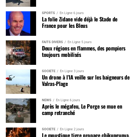
SPORTS
En Ligne 6 jours
La folie Zidane vide déjà le Stade de
France pour les Bleus
FAITS DIVERS
En Ligne 5 jours
Deux régions en flammes, des pompiers
toujours mobilisés
SOCIÉTÉ
En Ligne 3 jours
Un drone à l’IA veille sur les baigneurs de
Valras-Plage
NEWS
En Ligne 6 jours
Après le mégafeu, Le Porge se mue en
camp retranché
SOCIÉTÉ
En Ligne 2 jours
Le moustique tigre propage chikungunya,