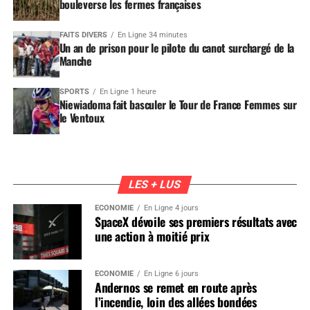
bouleverse les fermes françaises
FAITS DIVERS
En Ligne 34 minutes
Un an de prison pour le pilote du canot surchargé de la
Manche
SPORTS
En Ligne 1 heure
Niewiadoma fait basculer le Tour de France Femmes sur
le Ventoux
LES + LUS
ÉCONOMIE
En Ligne 4 jours
SpaceX dévoile ses premiers résultats avec
une action à moitié prix
ÉCONOMIE
En Ligne 6 jours
Andernos se remet en route après
l’incendie, loin des allées bondées