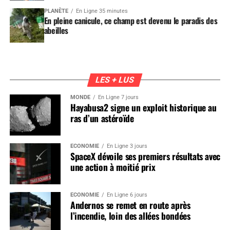
PLANÈTE
En Ligne 35 minutes
En pleine canicule, ce champ est devenu le paradis des
abeilles
LES + LUS
MONDE
En Ligne 7 jours
Hayabusa2 signe un exploit historique au
ras d’un astéroïde
ÉCONOMIE
En Ligne 3 jours
SpaceX dévoile ses premiers résultats avec
une action à moitié prix
ÉCONOMIE
En Ligne 6 jours
Andernos se remet en route après
l’incendie, loin des allées bondées