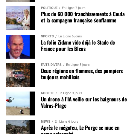
POLITIQUE
En Ligne 7 jours
Plus de 60 000 franchissements à Ceuta
et la campagne française s’enflamme
SPORTS
En Ligne 6 jours
La folie Zidane vide déjà le Stade de
France pour les Bleus
FAITS DIVERS
En Ligne 5 jours
Deux régions en flammes, des pompiers
toujours mobilisés
SOCIÉTÉ
En Ligne 3 jours
Un drone à l’IA veille sur les baigneurs de
Valras-Plage
NEWS
En Ligne 6 jours
Après le mégafeu, Le Porge se mue en
camp retranché