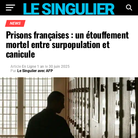
NEWS
Prisons françaises : un étouffement
mortel entre surpopulation et
canicule
Article
En Ligne 1 an
le
30 juin 2025
Par
Le Singulier avec AFP