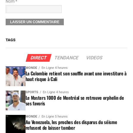
Nom *
TAGS
DIRECT
TENDANCE
VIDEOS
MONDE
En Ligne 4 heures
La Colombie retient son souffle avant une investiture à
haut risque à Cali
SPORTS
En Ligne 4 heures
Le Masters 1000 de Montréal se retrouve orphelin de
ses favoris
MONDE
En Ligne 5 heures
Au Venezuela, les proches des disparus du séisme
refusent de laisser tomber