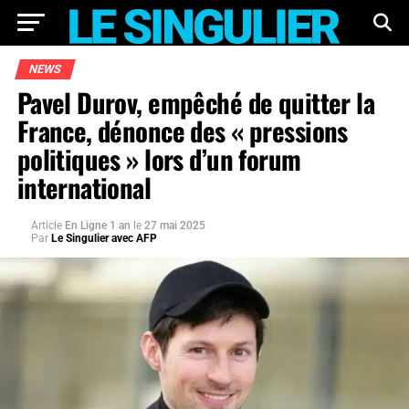
NEWS
Pavel Durov, empêché de quitter la
France, dénonce des « pressions
politiques » lors d’un forum
international
Article
En Ligne 1 an
le
27 mai 2025
Par
Le Singulier avec AFP