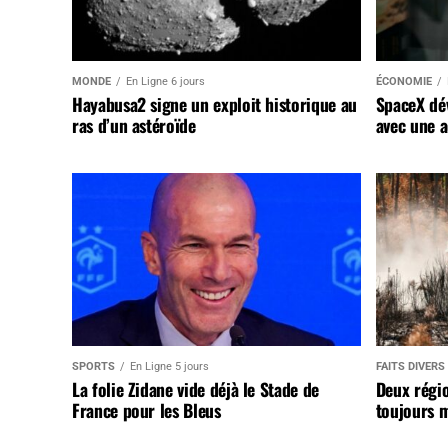
MONDE
En Ligne 6 jours
ÉCONOMIE
Hayabusa2 signe un exploit historique au
SpaceX dév
ras d’un astéroïde
avec une a
SPORTS
En Ligne 5 jours
FAITS DIVERS
La folie Zidane vide déjà le Stade de
Deux régi
France pour les Bleus
toujours m