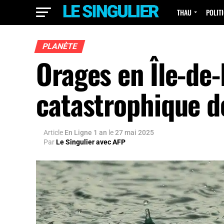
THAU
POLIT
PLANÈTE
Orages en Île-de-
catastrophique d
Article
En Ligne 1 an
le
27 mai 2025
Par
Le Singulier avec AFP