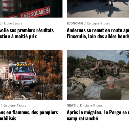
En Ligne 2 jours
ÉCONOMIE
En Ligne 5 jours
oile ses premiers résultats
Andernos se remet en route ap
ction à moitié prix
l’incendie, loin des allées bond
En Ligne 4 jours
NEWS
En Ligne 5 jours
ons en flammes, des pompiers
Après le mégafeu, Le Porge se
obilisés
camp retranché