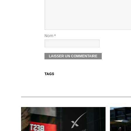
Nom *
TAGS