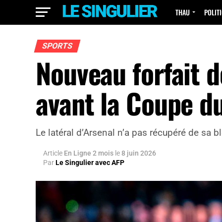
THAU
POLIT
SPORTS
Nouveau forfait d
avant la Coupe 
Le latéral d’Arsenal n’a pas récupéré de sa 
Article
En Ligne 2 mois
le
8 juin 2026
Par
Le Singulier avec AFP