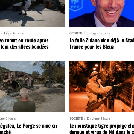
En Ligne 6 jours
SPORTS
En Ligne 6 jours
se remet en route après
La folie Zidane vide déjà le Sta
, loin des allées bondées
France pour les Bleus
gne 7 jours
SOCIÉTÉ
En Ligne 2 jours
mégafeu, Le Porge se mue en
Le moustique tigre propage ch
anché
dengue et virus du Nil dans le 