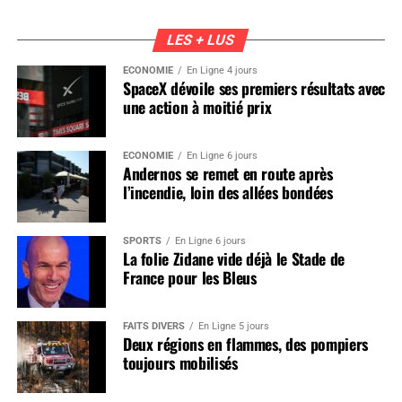
LES + LUS
ÉCONOMIE
En Ligne 4 jours
SpaceX dévoile ses premiers résultats avec
une action à moitié prix
ÉCONOMIE
En Ligne 6 jours
Andernos se remet en route après
l’incendie, loin des allées bondées
SPORTS
En Ligne 6 jours
La folie Zidane vide déjà le Stade de
France pour les Bleus
FAITS DIVERS
En Ligne 5 jours
Deux régions en flammes, des pompiers
toujours mobilisés