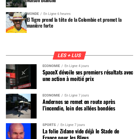
MONDE
En Ligne 6 heures
El Tigre prend la tête de la Colombie et promet la
manière forte
LES + LUS
ÉCONOMIE
En Ligne 4 jours
SpaceX dévoile ses premiers résultats avec
une action à moitié prix
ÉCONOMIE
En Ligne 7 jours
Andernos se remet en route après
l’incendie, loin des allées bondées
SPORTS
En Ligne 7 jours
La folie Zidane vide déjà le Stade de
France pour les Bleus