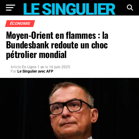
ÉCONOMIE
Moyen-Orient en flammes : la
Bundesbank redoute un choc
pétrolier mondial
Article
En Ligne 1 an
le
16 juin 2025
Par
Le Singulier avec AFP