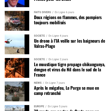
FAITS DIVERS
En Ligne 6 jours
Deux régions en flammes, des pompiers
toujours mobilisés
SOCIÉTÉ
En Ligne 4 jours
Un drone à l’IA veille sur les baigneurs de
Valras-Plage
SOCIÉTÉ
En Ligne 2 jours
Le moustique tigre propage chikungunya,
dengue et virus du Nil dans le sud de la
France
NEWS
En Ligne 7 jours
Après le mégafeu, Le Porge se mue en
camp retranché
EUROPE
En Ligne 5 jours