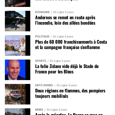
ÉCONOMIE
En Ligne 5 jours
Andernos se remet en route après
l’incendie, loin des allées bondées
POLITIQUE
En Ligne 6 jours
Plus de 60 000 franchissements à Ceuta
et la campagne française s’enflamme
SPORTS
En Ligne 5 jours
La folie Zidane vide déjà le Stade de
France pour les Bleus
FAITS DIVERS
En Ligne 4 jours
Deux régions en flammes, des pompiers
toujours mobilisés
NEWS
En Ligne 5 jours
Après le mégafeu, Le Porge se mue en