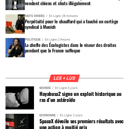
vendent chiens et chats illégalement
FAITS DIVERS
En Ligne 28 minutes
Perpétuité pour le chauffard qui a fauché un cortège
syndical à Munich
POLITIQUE
En Ligne 2 heures
La cheffe des Écologistes dans le viseur des droites
pendant que la France suffoque
LES + LUS
MONDE
En Ligne 6 jours
Hayabusa2 signe un exploit historique au
ras d’un astéroïde
ÉCONOMIE
En Ligne 2 jours
SpaceX dévoile ses premiers résultats avec
une action à moitié prix