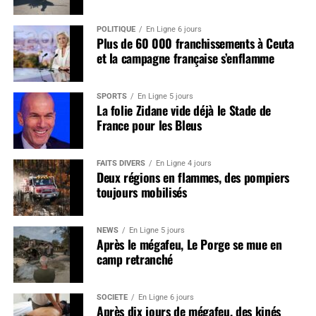
POLITIQUE
En Ligne 6 jours
Plus de 60 000 franchissements à Ceuta
et la campagne française s’enflamme
SPORTS
En Ligne 5 jours
La folie Zidane vide déjà le Stade de
France pour les Bleus
FAITS DIVERS
En Ligne 4 jours
Deux régions en flammes, des pompiers
toujours mobilisés
NEWS
En Ligne 5 jours
Après le mégafeu, Le Porge se mue en
camp retranché
SOCIÉTÉ
En Ligne 6 jours
Après dix jours de mégafeu, des kinés