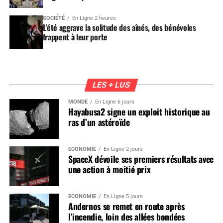
SOCIÉTÉ
En Ligne 2 heures
L’été aggrave la solitude des aînés, des bénévoles
frappent à leur porte
LES + LUS
MONDE
En Ligne 6 jours
Hayabusa2 signe un exploit historique au
ras d’un astéroïde
ÉCONOMIE
En Ligne 2 jours
SpaceX dévoile ses premiers résultats avec
une action à moitié prix
ÉCONOMIE
En Ligne 5 jours
Andernos se remet en route après
l’incendie, loin des allées bondées