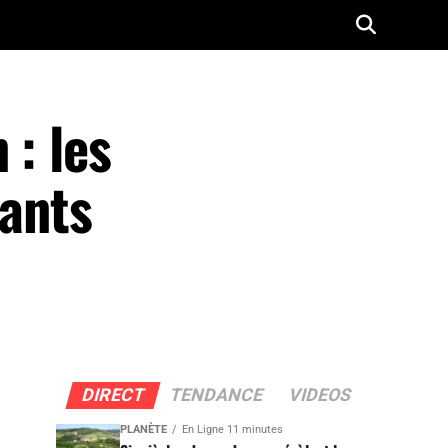
 : les
sants
DIRECT
TENDANCE
VIDEOS
PLANÈTE
En Ligne 11 minutes