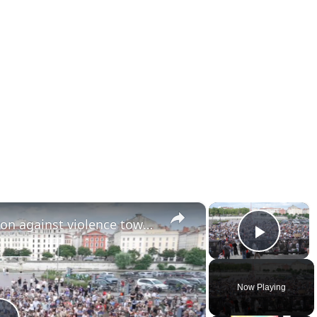
×
×
France: Hundreds rally in Lyon against violence toward children after death of 11-year-old girl.
Play 
Now Playing