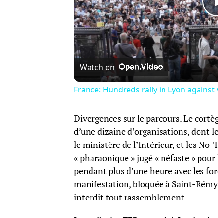
Watch on
France: Hundreds rally in Lyon against 
Divergences sur le parcours. Le cortèg
d’une dizaine d’organisations, dont l
le ministère de l’Intérieur, et les No-
« pharaonique » jugé « néfaste » pou
pendant plus d’une heure avec les forc
manifestation, bloquée à Saint-Rémy-d
interdit tout rassemblement.