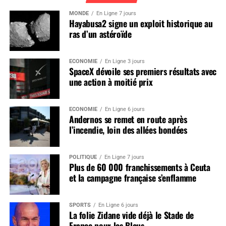
MONDE
En Ligne 7 jours
Hayabusa2 signe un exploit historique au
ras d’un astéroïde
ÉCONOMIE
En Ligne 3 jours
SpaceX dévoile ses premiers résultats avec
une action à moitié prix
ÉCONOMIE
En Ligne 6 jours
Andernos se remet en route après
l’incendie, loin des allées bondées
POLITIQUE
En Ligne 7 jours
Plus de 60 000 franchissements à Ceuta
et la campagne française s’enflamme
SPORTS
En Ligne 6 jours
La folie Zidane vide déjà le Stade de
France pour les Bleus