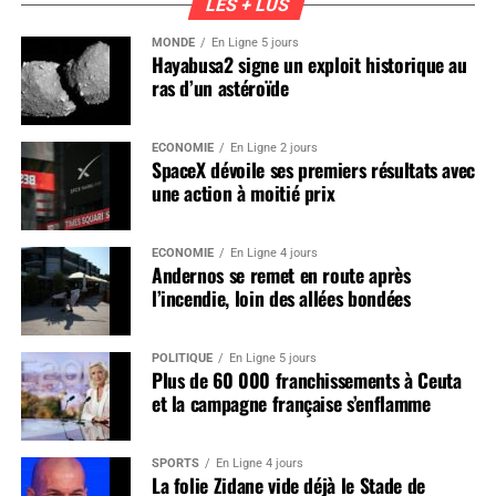
LES + LUS
MONDE
En Ligne 5 jours
Hayabusa2 signe un exploit historique au
ras d’un astéroïde
ÉCONOMIE
En Ligne 2 jours
SpaceX dévoile ses premiers résultats avec
une action à moitié prix
ÉCONOMIE
En Ligne 4 jours
Andernos se remet en route après
l’incendie, loin des allées bondées
POLITIQUE
En Ligne 5 jours
Plus de 60 000 franchissements à Ceuta
et la campagne française s’enflamme
SPORTS
En Ligne 4 jours
La folie Zidane vide déjà le Stade de