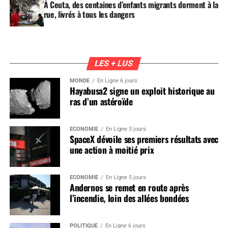
À Ceuta, des centaines d’enfants migrants dorment à la
rue, livrés à tous les dangers
LES + LUS
MONDE
En Ligne 6 jours
Hayabusa2 signe un exploit historique au
ras d’un astéroïde
ÉCONOMIE
En Ligne 3 jours
SpaceX dévoile ses premiers résultats avec
une action à moitié prix
ÉCONOMIE
En Ligne 5 jours
Andernos se remet en route après
l’incendie, loin des allées bondées
POLITIQUE
En Ligne 6 jours