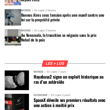
MONDE
En Ligne 2 heures
Buenos Aires sous tension après une manif contre une
loi sur la propriété privée
MONDE
En Ligne 2 heures
Au Venezuela, la transition se négocie sans la prix
Nobel de la paix
LES + LUS
MONDE
En Ligne 7 jours
Hayabusa2 signe un exploit historique au
ras d’un astéroïde
ÉCONOMIE
En Ligne 3 jours
SpaceX dévoile ses premiers résultats avec
une action à moitié prix