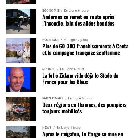
ÉCONOMIE
En Ligne 6 jours
Andernos se remet en route après
l’incendie, loin des allées bondées
POLITIQUE
En Ligne 7 jours
Plus de 60 000 franchissements à Ceuta
et la campagne française s’enflamme
SPORTS
En Ligne 6 jours
La folie Zidane vide déjà le Stade de
France pour les Bleus
FAITS DIVERS
En Ligne 5 jours
Deux régions en flammes, des pompiers
toujours mobilisés
NEWS
En Ligne 6 jours
Après le mégafeu, Le Porge se mue en