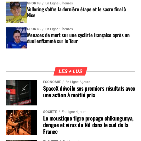
SPORTS
En Ligne 8 heures
Vollering s’offre la dernière étape et le sacre final à
Nice
SPORTS
En Ligne 9 heures
Menaces de mort sur une cycliste française après un
duel enflammé sur le Tour
LES + LUS
ÉCONOMIE
En Ligne 6 jours
SpaceX dévoile ses premiers résultats avec
une action à moitié prix
SOCIÉTÉ
En Ligne 4 jours
Le moustique tigre propage chikungunya,
dengue et virus du Nil dans le sud de la
France