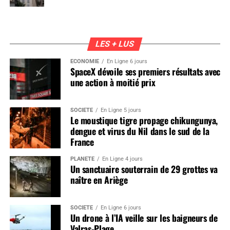
LES + LUS
ÉCONOMIE
En Ligne 6 jours
SpaceX dévoile ses premiers résultats avec
une action à moitié prix
SOCIÉTÉ
En Ligne 5 jours
Le moustique tigre propage chikungunya,
dengue et virus du Nil dans le sud de la
France
PLANÈTE
En Ligne 4 jours
Un sanctuaire souterrain de 29 grottes va
naître en Ariège
SOCIÉTÉ
En Ligne 6 jours
Un drone à l’IA veille sur les baigneurs de
Valras-Plage