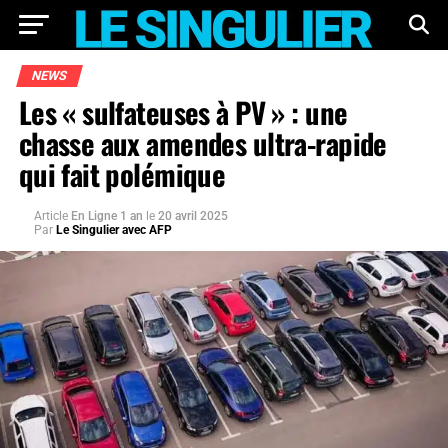
NEWS
Les « sulfateuses à PV » : une
chasse aux amendes ultra-rapide
qui fait polémique
Article
En Ligne 1 an
le
20 avril 2025
Par
Le Singulier avec AFP