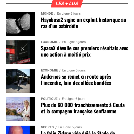
LES + LUS
MONDE
En Ligne 6 jours
Hayabusa2 signe un exploit historique au
ras d’un astéroïde
ÉCONOMIE
En Ligne 3 jours
SpaceX dévoile ses premiers résultats avec
une action à moitié prix
ÉCONOMIE
En Ligne 5 jours
Andernos se remet en route après
l’incendie, loin des allées bondées
POLITIQUE
En Ligne 6 jours
Plus de 60 000 franchissements à Ceuta
et la campagne française s’enflamme
SPORTS
En Ligne 5 jours
La folie Zidane vide déjà le Stade de