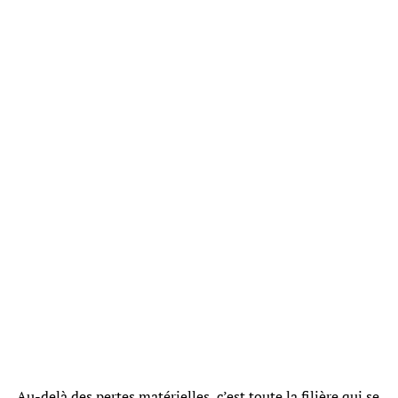
Au-delà des pertes matérielles, c’est toute la filière qui se