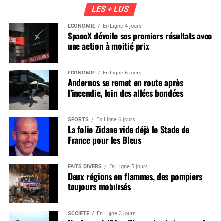
LES + LUS
ÉCONOMIE
En Ligne 4 jours
SpaceX dévoile ses premiers résultats avec
une action à moitié prix
ÉCONOMIE
En Ligne 6 jours
Andernos se remet en route après
l’incendie, loin des allées bondées
SPORTS
En Ligne 6 jours
La folie Zidane vide déjà le Stade de
France pour les Bleus
FAITS DIVERS
En Ligne 5 jours
Deux régions en flammes, des pompiers
toujours mobilisés
SOCIÉTÉ
En Ligne 3 jours