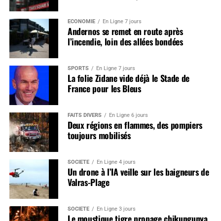
ÉCONOMIE
En Ligne 7 jours
Andernos se remet en route après
l’incendie, loin des allées bondées
SPORTS
En Ligne 7 jours
La folie Zidane vide déjà le Stade de
France pour les Bleus
FAITS DIVERS
En Ligne 6 jours
Deux régions en flammes, des pompiers
toujours mobilisés
SOCIÉTÉ
En Ligne 4 jours
Un drone à l’IA veille sur les baigneurs de
Valras-Plage
SOCIÉTÉ
En Ligne 3 jours
Le moustique tigre propage chikungunya,