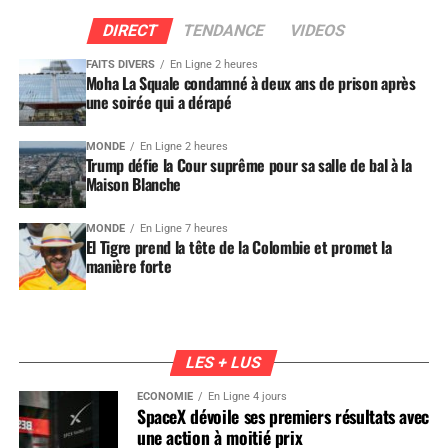
DIRECT
TENDANCE
VIDEOS
FAITS DIVERS
En Ligne 2 heures
Moha La Squale condamné à deux ans de prison après
une soirée qui a dérapé
MONDE
En Ligne 2 heures
Trump défie la Cour suprême pour sa salle de bal à la
Maison Blanche
MONDE
En Ligne 7 heures
El Tigre prend la tête de la Colombie et promet la
manière forte
LES + LUS
ÉCONOMIE
En Ligne 4 jours
SpaceX dévoile ses premiers résultats avec
une action à moitié prix