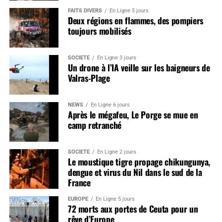
FAITS DIVERS
En Ligne 5 jours
Deux régions en flammes, des pompiers
toujours mobilisés
SOCIÉTÉ
En Ligne 3 jours
Un drone à l’IA veille sur les baigneurs de
Valras-Plage
NEWS
En Ligne 6 jours
Après le mégafeu, Le Porge se mue en
camp retranché
SOCIÉTÉ
En Ligne 2 jours
Le moustique tigre propage chikungunya,
dengue et virus du Nil dans le sud de la
France
EUROPE
En Ligne 5 jours
72 morts aux portes de Ceuta pour un
rêve d’Europe