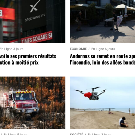
En Ligne 3 jours
ÉCONOMIE
En Ligne 6 jours
oile ses premiers résultats
Andernos se remet en route ap
ction à moitié prix
l’incendie, loin des allées bond
En Ligne 5 jours
SOCIÉTÉ
En Ligne 3 jours