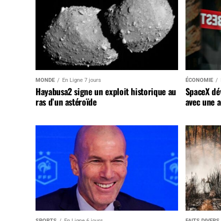
MONDE
En Ligne 7 jours
ÉCONOMIE
Hayabusa2 signe un exploit historique au
SpaceX dév
ras d’un astéroïde
avec une a
SPORTS
En Ligne 6 jours
FAITS DIVERS