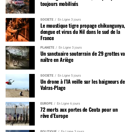
toujours mobilisés
SOCIÉTÉ
En Ligne 3 jours
Le moustique tigre propage chikungunya,
dengue et virus du Nil dans le sud de la
France
PLANÈTE
En Ligne 3 jours
Un sanctuaire souterrain de 29 grottes va
naître en Ariège
SOCIÉTÉ
En Ligne 5 jours
Un drone à l’IA veille sur les baigneurs de
Valras-Plage
EUROPE
En Ligne 6 jours
72 morts aux portes de Ceuta pour un
rêve d’Europe
POLITIQUE
En Ligne 3 jours