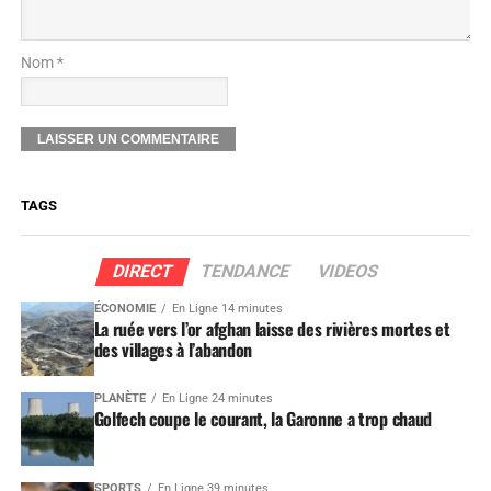
Nom *
TAGS
DIRECT
TENDANCE
VIDEOS
ÉCONOMIE
En Ligne 14 minutes
La ruée vers l’or afghan laisse des rivières mortes et
des villages à l’abandon
PLANÈTE
En Ligne 24 minutes
Golfech coupe le courant, la Garonne a trop chaud
SPORTS
En Ligne 39 minutes