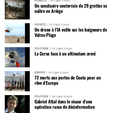
PLANÈTE
En Ligne 3 jours
Un sanctuaire souterrain de 29 grottes va
naître en Ariège
SOCIÉTÉ
En Ligne 5 jours
Un drone à l’IA veille sur les baigneurs de
Valras-Plage
POLITIQUE
En Ligne 3 jours
La Corse face à un ultimatum armé
EUROPE
En Ligne 6 jours
72 morts aux portes de Ceuta pour un
rêve d’Europe
POLITIQUE
En Ligne 4 jours
Gabriel Attal dans le viseur d’une
opération russe de désinformation