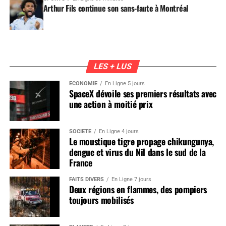
Arthur Fils continue son sans-faute à Montréal
LES + LUS
ÉCONOMIE
En Ligne 5 jours
SpaceX dévoile ses premiers résultats avec
une action à moitié prix
SOCIÉTÉ
En Ligne 4 jours
Le moustique tigre propage chikungunya,
dengue et virus du Nil dans le sud de la
France
FAITS DIVERS
En Ligne 7 jours
Deux régions en flammes, des pompiers
toujours mobilisés