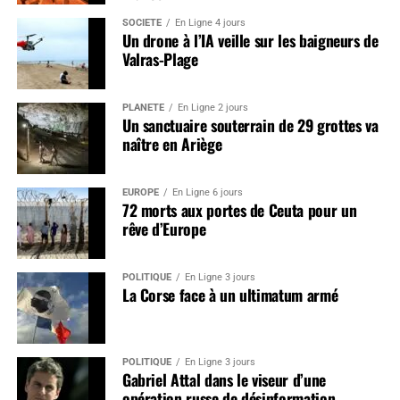
SOCIÉTÉ
En Ligne 4 jours
Un drone à l’IA veille sur les baigneurs de
Valras-Plage
PLANÈTE
En Ligne 2 jours
Un sanctuaire souterrain de 29 grottes va
naître en Ariège
EUROPE
En Ligne 6 jours
72 morts aux portes de Ceuta pour un
rêve d’Europe
POLITIQUE
En Ligne 3 jours
La Corse face à un ultimatum armé
POLITIQUE
En Ligne 3 jours
Gabriel Attal dans le viseur d’une
opération russe de désinformation