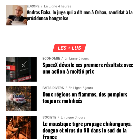
EUROPE
En Ligne 4 heures
Andras Baka, le juge qui a dit non à Orban, candidat à la
présidence hongroise
LES + LUS
ÉCONOMIE
En Ligne 5 jours
SpaceX dévoile ses premiers résultats avec
une action à moitié prix
FAITS DIVERS
En Ligne 6 jours
Deux régions en flammes, des pompiers
toujours mobilisés
SOCIÉTÉ
En Ligne 3 jours
Le moustique tigre propage chikungunya,
dengue et virus du Nil dans le sud de la
France