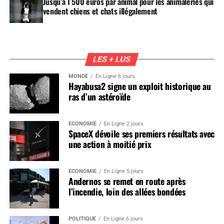
Jusqu’à 1 500 euros par animal pour les animaleries qui
vendent chiens et chats illégalement
LES + LUS
MONDE
En Ligne 6 jours
Hayabusa2 signe un exploit historique au
ras d’un astéroïde
ÉCONOMIE
En Ligne 2 jours
SpaceX dévoile ses premiers résultats avec
une action à moitié prix
ÉCONOMIE
En Ligne 5 jours
Andernos se remet en route après
l’incendie, loin des allées bondées
POLITIQUE
En Ligne 6 jours