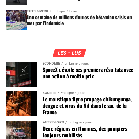
FAITS DIVERS
En Ligne 1 heure
Une centaine de millions d’euros de kétamine saisis en
mer par l’Indonésie
LES + LUS
ÉCONOMIE
En Ligne 5 jours
SpaceX dévoile ses premiers résultats avec
une action à moitié prix
SOCIÉTÉ
En Ligne 4 jours
Le moustique tigre propage chikungunya,
dengue et virus du Nil dans le sud de la
France
FAITS DIVERS
En Ligne 7 jours
Deux régions en flammes, des pompiers
toujours mobilisés