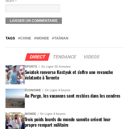
Nom *
TAGS
CHINE
MONDE
TAÏWAN
DIRECT
TENDANCE
VIDEOS
SPORTS
En Ligne 50 minutes
Swiatek renverse Kostyuk et s’offre une revanche
éclatante à Toronto
ÉCONOMIE
En Ligne 4 heures
Au Porge, les vacances sont restées dans les cendres
MONDE
En Ligne 4 heures
Trois poids lourds du monde sunnite créent leur
propre rempart militaire