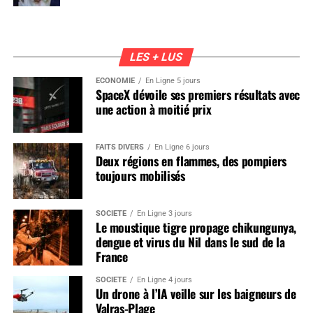
LES + LUS
ÉCONOMIE
En Ligne 5 jours
SpaceX dévoile ses premiers résultats avec
une action à moitié prix
FAITS DIVERS
En Ligne 6 jours
Deux régions en flammes, des pompiers
toujours mobilisés
SOCIÉTÉ
En Ligne 3 jours
Le moustique tigre propage chikungunya,
dengue et virus du Nil dans le sud de la
France
SOCIÉTÉ
En Ligne 4 jours
Un drone à l’IA veille sur les baigneurs de
Valras-Plage