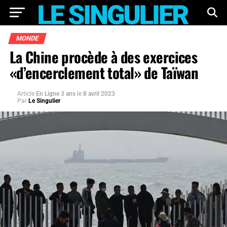
MONDE
La Chine procède à des exercices
«d’encerclement total» de Taïwan
Article
En Ligne 3 ans
le
8 avril 2023
Par
Le Singulier