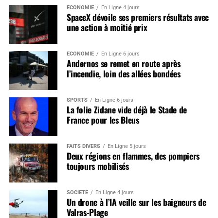
ÉCONOMIE
En Ligne 4 jours
SpaceX dévoile ses premiers résultats avec
une action à moitié prix
ÉCONOMIE
En Ligne 6 jours
Andernos se remet en route après
l’incendie, loin des allées bondées
SPORTS
En Ligne 6 jours
La folie Zidane vide déjà le Stade de
France pour les Bleus
FAITS DIVERS
En Ligne 5 jours
Deux régions en flammes, des pompiers
toujours mobilisés
SOCIÉTÉ
En Ligne 4 jours
Un drone à l’IA veille sur les baigneurs de
Valras-Plage