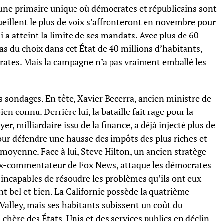
 une primaire unique où démocrates et républicains sont
eillent le plus de voix s’affronteront en novembre pour
 a atteint la limite de ses mandats. Avec plus de 60
rras du choix dans cet État de 40 millions d’habitants,
ates. Mais la campagne n’a pas vraiment emballé les
s sondages. En tête, Xavier Becerra, ancien ministre de
n connu. Derrière lui, la bataille fait rage pour la
r, milliardaire issu de la finance, a déjà injecté plus de
our défendre une hausse des impôts des plus riches et
 moyenne. Face à lui, Steve Hilton, un ancien stratège
ex-commentateur de Fox News, attaque les démocrates
re incapables de résoudre les problèmes qu’ils ont eux-
t bel et bien. La Californie possède la quatrième
Valley, mais ses habitants subissent un coût du
 chère des États-Unis et des services publics en déclin.