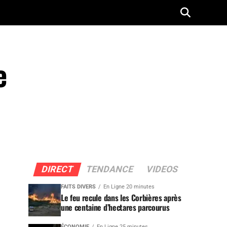
e
DIRECT
TENDANCE
VIDEOS
FAITS DIVERS
En Ligne 20 minutes
Le feu recule dans les Corbières après
une centaine d’hectares parcourus
ÉCONOMIE
En Ligne 25 minutes