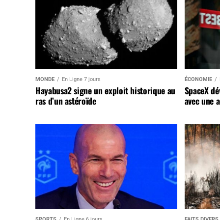
MONDE
En Ligne 7 jours
ÉCONOMIE
Hayabusa2 signe un exploit historique au
SpaceX dév
ras d’un astéroïde
avec une a
SPORTS
En Ligne 6 jours
FAITS DIVERS