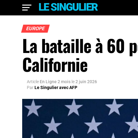
EUROPE
La bataille à 60 
Californie
Article
En Ligne 2 mois
le
2 juin 2026
Par
Le Singulier avec AFP