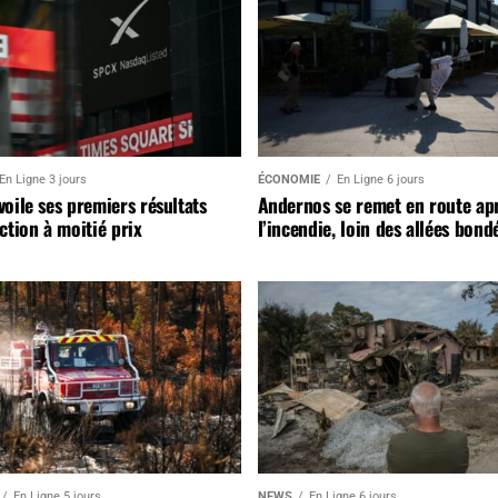
En Ligne 3 jours
ÉCONOMIE
En Ligne 6 jours
oile ses premiers résultats
Andernos se remet en route ap
ction à moitié prix
l’incendie, loin des allées bond
En Ligne 5 jours
NEWS
En Ligne 6 jours