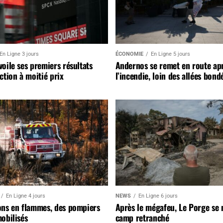
En Ligne 3 jours
ÉCONOMIE
En Ligne 5 jours
oile ses premiers résultats
Andernos se remet en route ap
ction à moitié prix
l’incendie, loin des allées bond
En Ligne 4 jours
NEWS
En Ligne 6 jours
ons en flammes, des pompiers
Après le mégafeu, Le Porge se
obilisés
camp retranché