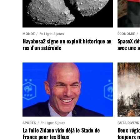
MONDE
En Ligne 6 jours
ÉCONOMIE
Hayabusa2 signe un exploit historique au
SpaceX dév
ras d’un astéroïde
avec une a
SPORTS
En Ligne 5 jours
FAITS DIVERS
La folie Zidane vide déjà le Stade de
Deux régi
France pour les Bleus
toujours m