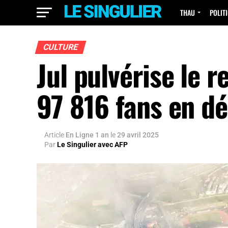
THAU
POLIT
CULTURE
Jul pulvérise le 
97 816 fans en d
Article
En Ligne 1 an
le
29 avril 2025
Par
Le Singulier avec AFP