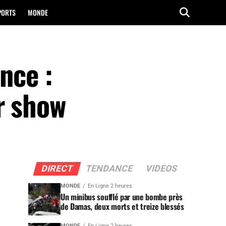
PORTS
MONDE
nce :
r show
DIRECT
TENDANCE
VIDEOS
MONDE
En Ligne 2 heures
Un minibus soufflé par une bombe près
de Damas, deux morts et treize blessés
MONDE
En Ligne 2 heures