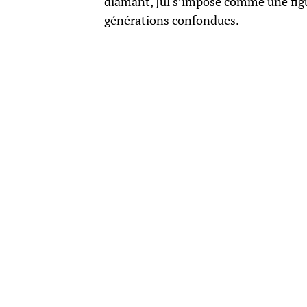
diamant, Jul s’impose comme une figu
générations confondues.