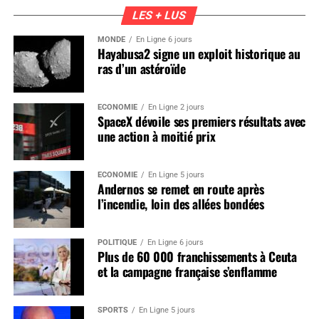
LES + LUS
MONDE
En Ligne 6 jours
Hayabusa2 signe un exploit historique au
ras d’un astéroïde
ÉCONOMIE
En Ligne 2 jours
SpaceX dévoile ses premiers résultats avec
une action à moitié prix
ÉCONOMIE
En Ligne 5 jours
Andernos se remet en route après
l’incendie, loin des allées bondées
POLITIQUE
En Ligne 6 jours
Plus de 60 000 franchissements à Ceuta
et la campagne française s’enflamme
SPORTS
En Ligne 5 jours