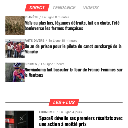
DIRECT
TENDANCE
VIDEOS
PLANÈTE
En Ligne 8 minutes
Maïs au plus bas, légumes détruits, lait en chute, l’été
bouleverse les fermes françaises
FAITS DIVERS
En Ligne 18 minutes
Un an de prison pour le pilote du canot surchargé de la
Manche
SPORTS
En Ligne 1 heure
Niewiadoma fait basculer le Tour de France Femmes sur
le Ventoux
LES + LUS
ÉCONOMIE
En Ligne 4 jours
SpaceX dévoile ses premiers résultats avec
une action à moitié prix