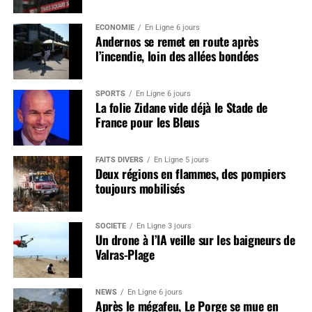
ÉCONOMIE
En Ligne 6 jours
Andernos se remet en route après
l’incendie, loin des allées bondées
SPORTS
En Ligne 6 jours
La folie Zidane vide déjà le Stade de
France pour les Bleus
FAITS DIVERS
En Ligne 5 jours
Deux régions en flammes, des pompiers
toujours mobilisés
SOCIÉTÉ
En Ligne 3 jours
Un drone à l’IA veille sur les baigneurs de
Valras-Plage
NEWS
En Ligne 6 jours
Après le mégafeu, Le Porge se mue en