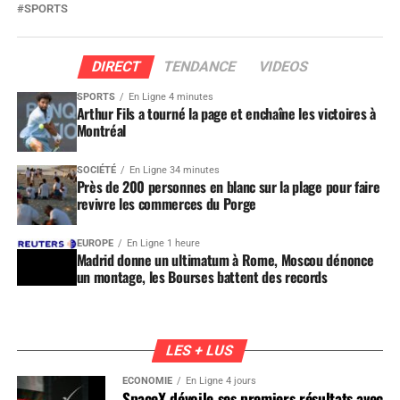
SPORTS
DIRECT
TENDANCE
VIDEOS
SPORTS
En Ligne 4 minutes
Arthur Fils a tourné la page et enchaîne les victoires à
Montréal
SOCIÉTÉ
En Ligne 34 minutes
Près de 200 personnes en blanc sur la plage pour faire
revivre les commerces du Porge
EUROPE
En Ligne 1 heure
Madrid donne un ultimatum à Rome, Moscou dénonce
un montage, les Bourses battent des records
LES + LUS
ÉCONOMIE
En Ligne 4 jours
SpaceX dévoile ses premiers résultats avec