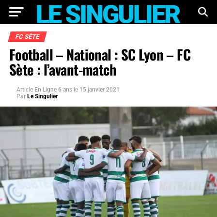
FC SÈTE
Football – National : SC Lyon – FC
Sète : l’avant-match
Article
En Ligne 6 ans
le
15 janvier 2021
Par
Le Singulier