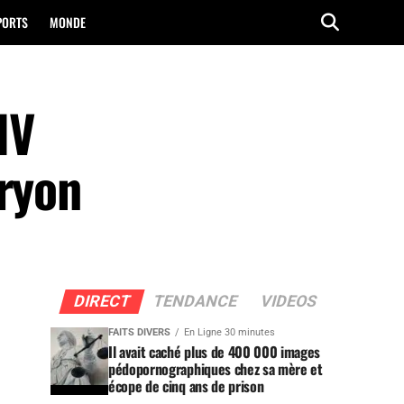
PORTS
MONDE
IV
bryon
DIRECT
TENDANCE
VIDEOS
FAITS DIVERS
En Ligne 30 minutes
Il avait caché plus de 400 000 images
pédopornographiques chez sa mère et
écope de cinq ans de prison