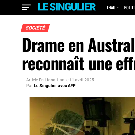
THAU
POLIT
SOCIÉTÉ
Drame en Australi
reconnaît une ef
Article
En Ligne 1 an
le
11 avril 2025
Par
Le Singulier avec AFP