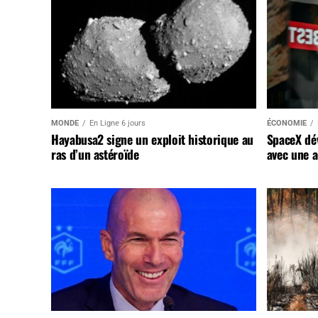
MONDE
En Ligne 6 jours
ÉCONOMIE
Hayabusa2 signe un exploit historique au
SpaceX dév
ras d’un astéroïde
avec une a