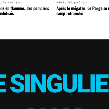
En Ligne 4 jours
NEWS
En Ligne 5 jours
ons en flammes, des pompiers
Après le mégafeu, Le Porge se
obilisés
camp retranché