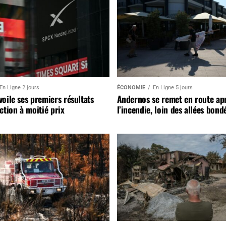
En Ligne 2 jours
ÉCONOMIE
En Ligne 5 jours
oile ses premiers résultats
Andernos se remet en route ap
ction à moitié prix
l’incendie, loin des allées bond