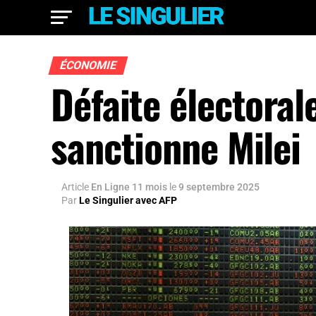
ÉCONOMIE
Défaite électoral
sanctionne Milei
Article
En Ligne 11 mois
le
9 septembre 2025
Par
Le Singulier avec AFP