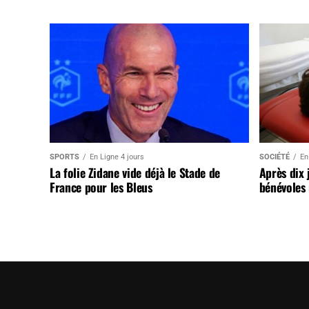
SPORTS
En Ligne 4 jours
SOCIÉTÉ
En
La folie Zidane vide déjà le Stade de
Après dix 
France pour les Bleus
bénévoles 