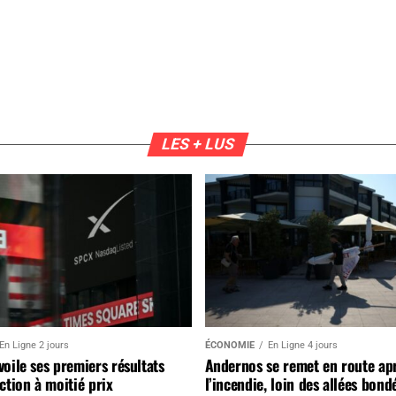
LES + LUS
En Ligne 2 jours
ÉCONOMIE
En Ligne 4 jours
oile ses premiers résultats
Andernos se remet en route ap
ction à moitié prix
l’incendie, loin des allées bond