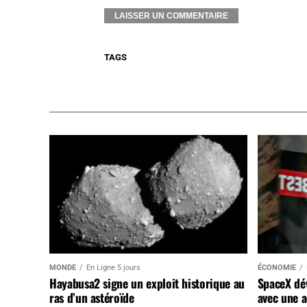
TAGS
MONDE
En Ligne 5 jours
ÉCONOMIE
Hayabusa2 signe un exploit historique au
SpaceX dév
ras d’un astéroïde
avec une a