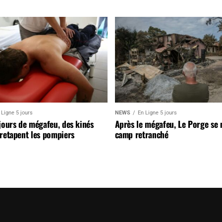
 Ligne 5 jours
NEWS
En Ligne 5 jours
jours de mégafeu, des kinés
Après le mégafeu, Le Porge se
retapent les pompiers
camp retranché