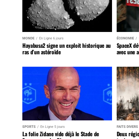
MONDE
En Ligne 6 jours
ÉCONOMIE
Hayabusa2 signe un exploit historique au
SpaceX dév
ras d’un astéroïde
avec une a
SPORTS
En Ligne 5 jours
FAITS DIVERS
La folie Zidane vide déjà le Stade de
Deux régi