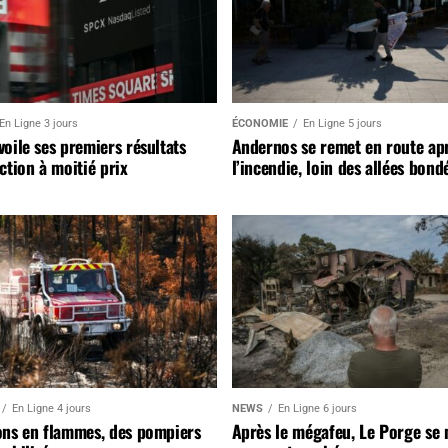
En Ligne 3 jours
ÉCONOMIE
En Ligne 5 jours
oile ses premiers résultats
Andernos se remet en route ap
ction à moitié prix
l’incendie, loin des allées bond
En Ligne 4 jours
NEWS
En Ligne 6 jours
ons en flammes, des pompiers
Après le mégafeu, Le Porge se