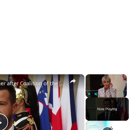
×
×
France: Leaders attend dinner after Coalition of the Willing summit in Paris.
Play
Unmute
Fullsc
Now Playing