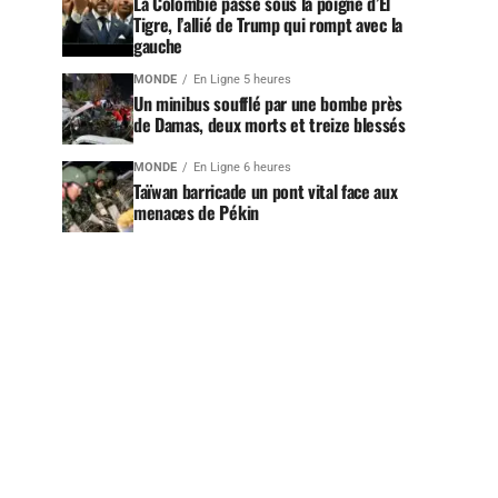
La Colombie passe sous la poigne d’El
Tigre, l’allié de Trump qui rompt avec la
gauche
MONDE
En Ligne 5 heures
Un minibus soufflé par une bombe près
de Damas, deux morts et treize blessés
MONDE
En Ligne 6 heures
Taïwan barricade un pont vital face aux
menaces de Pékin