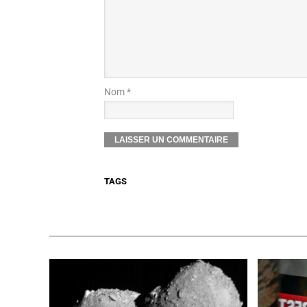
Nom *
TAGS