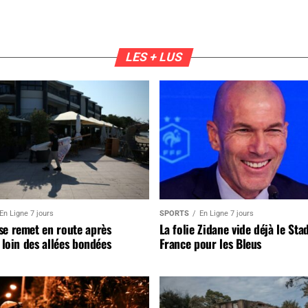
LES + LUS
En Ligne 7 jours
SPORTS
En Ligne 7 jours
se remet en route après
La folie Zidane vide déjà le Sta
, loin des allées bondées
France pour les Bleus