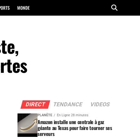
PORTS
MONDE
te,
ertes
DIRECT
TENDANCE
VIDEOS
PLANÈTE
En Ligne 28 minutes
Amazon installe une centrale à gaz
géante au Texas pour faire tourner ses
serveurs