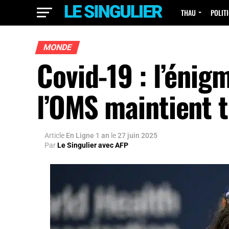
THAU
POLIT
MONDE
Covid-19 : l’énig
l’OMS maintient t
Article
En Ligne 1 an
le
27 juin 2025
Par
Le Singulier avec AFP